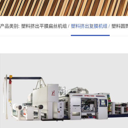
产品类别:
塑料挤出平膜扁丝机组 /
塑料挤出复膜机组 /
塑料圆筒